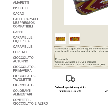
AMARETTI
BISCOTTI
CACAO
CAFFE CAPSULE
NESPRESSO©
COMPATIBILI
CAFFE
CARAMELLE -
LIQUIRIZIA
CARAMELLE
Sperimenta la genuinità e il gusto inconfondibile
tutta la tradizione e l'autenticità della cucina m
CEREALI
CIOCCOLATO -
Prodotto da:
AUTUNNO
Campisi Salvatore S.r.l. Unipersonale
Via Marzamemi 12, 96018 - Marzamemi (SR)
CIOCCOLATO -
PRIMAVERA
CIOCCOLATO -
TAVOLETTE
CIOCCOLATO
COLORANTI
ALIMENTARI
CONFETTI -
CIOCCOLATO E ALTRO