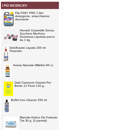
I PIÙ RICERCATI
Fila PS87 PRO 1 litro
detergente, smacchiatore,
decerante
Horvath Caramelle Senza
Zucchero MorAmor
Gommosa Liquirizia pacco
da 1 kg.
Dolcificante Liquido 200 ml
Fiorentini
Aroma Naturale Millefiori 60 cc
Dadi Camoscio Svizzeri Per
Brodo 12 Pezzi 120 g.
Buffel Inox Cleaner 250 ml
Mannite Dufour Da Fruttosio
Tris 30 g. (3 panetti)