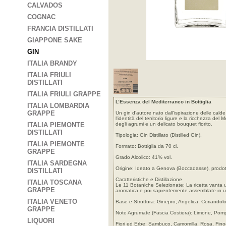
CALVADOS
COGNAC
FRANCIA DISTILLATI
GIAPPONE SAKE
GIN
ITALIA BRANDY
ITALIA FRIULI
DISTILLATI
ITALIA FRIULI GRAPPE
L’Essenza del Mediterraneo in Bottiglia
ITALIA LOMBARDIA
GRAPPE
Un gin d’autore nato dall'ispirazione delle cal
l'identità del territorio ligure e la ricchezza de
ITALIA PIEMONTE
degli agrumi e un delicato bouquet fiorito.
DISTILLATI
Tipologia: Gin Distillato (Distilled Gin).
ITALIA PIEMONTE
Formato: Bottiglia da 70 cl.
GRAPPE
Grado Alcolico: 41% vol.
ITALIA SARDEGNA
Origine: Ideato a Genova (Boccadasse), prodotto
DISTILLATI
Caratteristiche e Distillazione
ITALIA TOSCANA
Le 11 Botaniche Selezionate: La ricetta vanta u
GRAPPE
aromatica e poi sapientemente assemblate in u
ITALIA VENETO
Base e Struttura: Ginepro, Angelica, Coriandolo
GRAPPE
Note Agrumate (Fascia Costiera): Limone, Pom
LIQUORI
Fiori ed Erbe: Sambuco, Camomilla, Rosa, Fino