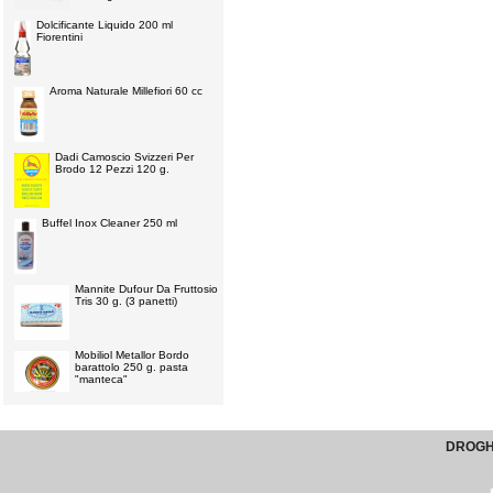
Dolcificante Liquido 200 ml
Fiorentini
Aroma Naturale Millefiori 60 cc
Dadi Camoscio Svizzeri Per
Brodo 12 Pezzi 120 g.
Buffel Inox Cleaner 250 ml
Mannite Dufour Da Fruttosio
Tris 30 g. (3 panetti)
Mobiliol Metallor Bordo
barattolo 250 g. pasta
"manteca"
DROGHE