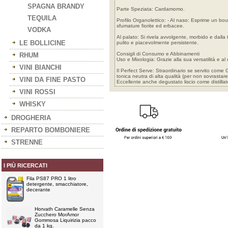
SPAGNA BRANDY
Parte Speziata: Cardamomo.
TEQUILA
Profilo Organolettico: - Al naso: Esprime un bou
sfumature fiorite ed erbacee.
VODKA
Al palato: Si rivela avvolgente, morbido e dalla 
LE BOLLICINE
pulito e piacevolmente persistente.
Consigli di Consumo e Abbinamenti
RHUM
Uso e Mixologia: Grazie alla sua versatilità e al c
VINI BIANCHI
Il Perfect Serve: Straordinario se servito come 
tonica neutra di alta qualità (per non sovrasta
VINI DA FINE PASTO
Eccellente anche degustato liscio come distilla
VINI ROSSI
WHISKY
DROGHERIA
REPARTO BOMBONIERE
STRENNE
I PIÙ RICERCATI
Fila PS87 PRO 1 litro
detergente, smacchiatore,
decerante
Horvath Caramelle Senza
Zucchero MorAmor
Gommosa Liquirizia pacco
da 1 kg.