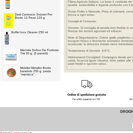
Filiera Agricola Italiana: La base è costituita d
qualità, sostenibilità e legame profondo con il ter
Gusto Pulito e Naturale: Priva di coloranti, cons
Dadi Camoscio Svizzeri Per
bocca a ogni sorso.
Brodo 12 Pezzi 120 g.
Consigli di Consumo:
Servizio: Si consiglia di servirla ben fredda in u
finezza dei sentori agrumati ed erbacei.
Buffel Inox Cleaner 250 ml
Note di Degustazione: Colore giallo paglierino 
bouquet fresco e finemente aromatico dominato d
scorrevole: la dolcezza iniziale viene immediat
Mannite Dufour Da Fruttosio
Temperatura di Servizio: 4-6°C.
Tris 30 g. (3 panetti)
Abbinamenti Consigliati: Compagna ideale per i b
salati, focaccia ligure classica, torte salate a
piatti freddi e spuntini veloci.
Mobiliol Metallor Bordo
barattolo 250 g. pasta
"manteca"
DROGHE