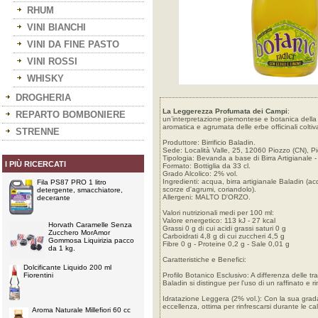
RHUM
VINI BIANCHI
VINI DA FINE PASTO
VINI ROSSI
WHISKY
DROGHERIA
La Leggerezza Profumata dei Campi
:
REPARTO BOMBONIERE
un’interpretazione piemontese e botanica della c
aromatica e agrumata delle erbe officinali coltivat
STRENNE
Produttore: Birrificio Baladin.
Sede: Località Valle, 25, 12060 Piozzo (CN), Pi
Tipologia: Bevanda a base di Birra Artigianale -
I PIÙ RICERCATI
Formato: Bottiglia da 33 cl.
Grado Alcolico: 2% vol.
Ingredienti: acqua, birra artigianale Baladin (acq
Fila PS87 PRO 1 litro
scorze d'agrumi, coriandolo).
detergente, smacchiatore,
Allergeni: MALTO D'ORZO.
decerante
Valori nutrizionali medi per 100 ml:
Valore energetico: 113 kJ - 27 kcal
Horvath Caramelle Senza
Grassi 0 g di cui acidi grassi saturi 0 g
Zucchero MorAmor
Carboidrati 4,8 g di cui zuccheri 4,5 g
Gommosa Liquirizia pacco
Fibre 0 g - Proteine 0,2 g - Sale 0,01 g
da 1 kg.
Caratteristiche e Benefici:
Dolcificante Liquido 200 ml
Fiorentini
Profilo Botanico Esclusivo: A differenza delle t
Baladin si distingue per l'uso di un raffinato e ri
Idratazione Leggera (2% vol.): Con la sua grad
eccellenza, ottima per rinfrescarsi durante le ca
Aroma Naturale Millefiori 60 cc