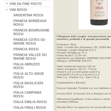
VINI DA FINE PASTO
VINI ROSSI
ARGENTINA ROSSI
FRANCIA BORDEAUX
ROSSI
FRANCIA BOURGOGNE
ROSSI
L'Eleganza delle Langhe: un'espressione mag
armonico, profondo e di grande personalità.
FRANCIA COTES DU
RHONE ROSSI
Produttore: Réva.
Sede: Località San Sebastiano, 68, 12065 Monfo
FRANCIA ROSSI
Tipologia: Langhe Nebbiolo D.O.C.
Formato: Bottiglia da 75 cl.
FRANCIA VALLEE DU
Grado Alcolico: 13,5% vol.
RHONE ROSSI
Ingredienti: uve Nebbiolo, ANIDRIDE SOLFOR
Allergeni: CONTIENE SOLFITI.
ITALIA ABRUZZO
Valori nutrizionali medi per 100 ml:
ROSSI
Valore energetico: 331 kJ - 79 kcal
Grassi 0 g di cui acidi grassi saturi 0 g
ITALIA ALTO ADIGE
Carboidrati 0,5 g di cui zuccheri 0,2 g
ROSSI
Fibre 0 g - Proteine 0 g - Sale 0,01 g
ITALIA BASILICATA
Caratteristiche e Benefici:
ROSSI
Purezza Varietale: Prodotto con uve Nebbiolo prov
ITALIA CAMPANIA
Annata 2024: Un'annata che si distingue per la v
ROSSI
Affinamento Equilibrato: Il vino matura in mod
ITALIA EMILIA ROSSI
aromatica raffinata.
ITALIA FRIULI ROSSI
Filosofia Réva: Un approccio che punta alla massim