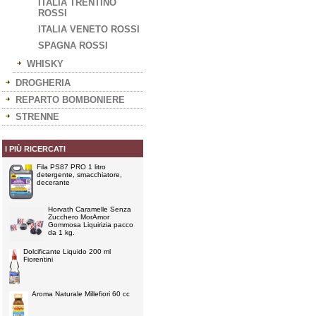
ITALIA TRENTINO
ROSSI
ITALIA VENETO ROSSI
SPAGNA ROSSI
WHISKY
DROGHERIA
REPARTO BOMBONIERE
STRENNE
I PIÙ RICERCATI
Fila PS87 PRO 1 litro
detergente, smacchiatore,
decerante
Horvath Caramelle Senza
Zucchero MorAmor
Gommosa Liquirizia pacco
da 1 kg.
Dolcificante Liquido 200 ml
Fiorentini
Aroma Naturale Millefiori 60 cc