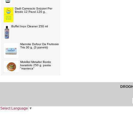
Dadi Camoscio Svizzeri Per
Brodo 12 Pezzi 120 g.
Buffel Inox Cleaner 250 ml
Mannite Dufour Da Fruttosio
Tris 30 g. (3 panetti)
Mobiliol Metallor Bordo
barattolo 250 g. pasta
"manteca"
DROGHE
Select Language
▼