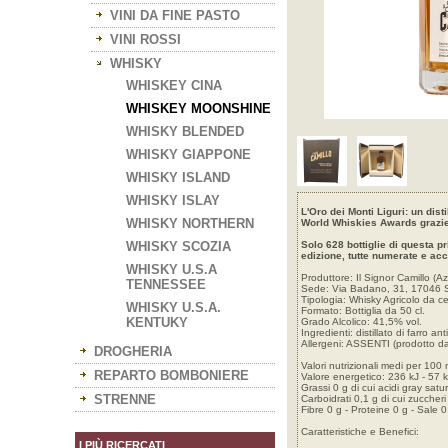
VINI DA FINE PASTO
VINI ROSSI
WHISKY
WHISKEY CINA
WHISKEY MOONSHINE
WHISKY BLENDED
WHISKY GIAPPONE
WHISKY ISLAND
WHISKY ISLAY
L'Oro dei Monti Liguri: un dist
WHISKY NORTHERN
World Whiskies Awards grazie a
WHISKY SCOZIA
Solo 628 bottiglie di questa p
edizione, tutte numerate e acc
WHISKY U.S.A
Produttore: Il Signor Camillo (A
TENNESSEE
Sede: Via Badano, 31, 17046 Sas
Tipologia: Whisky Agricolo da c
WHISKY U.S.A.
Formato: Bottiglia da 50 cl.
KENTUKY
Grado Alcolico: 41,5% vol.
Ingredienti: distillato di farro 
Allergeni: ASSENTI (prodotto da 
DROGHERIA
Valori nutrizionali medi per 100 
REPARTO BOMBONIERE
Valore energetico: 236 kJ - 57 k
Grassi 0 g di cui acidi gray satur
STRENNE
Carboidrati 0,1 g di cui zuccheri
Fibre 0 g - Proteine 0 g - Sale 0
Caratteristiche e Benefici:
I PIÙ RICERCATI