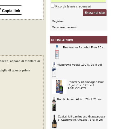
Ricorda le mie credenziali
Copia link
Entra nel sito
Registrati
Recupera password
ULTIMI ARRIVI
Beefeather Alcoohol Free 70 cl.
ssello, capace di trionfare ai
Wyborowa Vodka 100 cl. 37,5 vol.
tiglie di questa prima
Pommery Champagne Brut
Royal 75 cl 12,5 vol.
ASTUCCIATO
Braulio Amaro Alpino 70 cl. 21 vol.
Cavicchioli Lambrusco Grasparossa
di Castelvetro Amabile 75 cl. 8 vol.