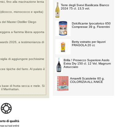
imici, fino alla macinazione lenta
Terre degli Svevi Basilicata Bianco
2024 75 cl. 13,5 vol.
ro (dicocco, monococco e spelta)
a del Master Distiller Diego
Dolcificante Ipocalorico 650
Compresse 39 g. Fiorentini
 leggera a fiamma libera apporta
Betty estratto per liquori
 Awards 2026, a testimonianza di
FRAGOLA 20 cc
nsiglia di aggiungere pochissime
Brilla ! Prosecco Superiore Asolo
Extra Dry 150 cl. 12 Vol. Magnum
Astucciato
ee tipiche del farro. Al palato è
Amarelli Scatolette 60 g.
COLORIZIA ALL'ANICE
a base di frutta secca e mele. Si
o il Manhattan.