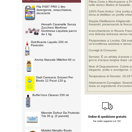
Filiera Corta e Macinazione a Pie
nello storico Mulino di Sassello,
Fila PS87 PRO 1 litro
detergente, smacchiatore,
100% Farro Antico: Una scelta pi
decerante
dona al distillato un profilo erb
Doppia Distillazione Artigianale:
Horvath Caramelle Senza
Assandri, preservando la finezz
Zucchero MorAmor
Gommosa Liquirizia pacco
Invecchiamento in Rovere Frances
da 1 kg.
una delicata dolcezza senza mai
Pluripremiato a Londra: Già insi
Dolcificante Liquido 200 ml
un'eccellenza assoluta e senz
Fiorentini
Consigli di Consumo:
Servizio: È un whisky d'autore 
Aroma Naturale Millefiori 60 cc
gocce d'acqua sorgiva dopo i pri
Note di Degustazione: Colore pag
elegante, pulito e avvolgente, c
Temperatura di Servizio: 16-18°
Dadi Camoscio Svizzeri Per
Brodo 12 Pezzi 120 g.
Abbinamenti Consigliati: Straordi
rivela un ingrediente d'eccezion
Buffel Inox Cleaner 250 ml
Mannite Dufour Da Fruttosio
Tris 30 g. (3 panetti)
Mobiliol Metallor Bordo