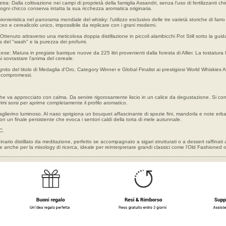
tra: Dalla coltivazione nei campi di proprietà della famiglia Assandri, senza l'uso di fertilizzanti ch
 ogni chicco conserva intatta la sua ricchezza aromatica originaria.
onieristica nel panorama mondiale del whisky: l'utilizzo esclusivo delle tre varietà storiche di far
aceo e cerealicolo unico, impossibile da replicare con i grani moderni.
 Ottenuto attraverso una meticolosa doppia distillazione in piccoli alambicchi Pot Still sotto la guid
a del "wash" e la purezza dei profumi.
e: Matura in pregiate barrique nuove da 225 litri provenienti dalla foresta di Allier. La tostatura
 sovrastare l'anima del cereale.
gnito del titolo di Medaglia d'Oro, Category Winner e Global Finalist ai prestigiosi World Whiskies
a compromessi.
che va approcciato con calma. Da servire rigorosamente liscio in un calice da degustazione. Si co
mi sorsi per aprirne completamente il profilo aromatico.
lierino luminoso. Al naso sprigiona un bouquet affascinante di spezie fini, mandorla e note erbac
on un finale persistente che evoca i sentori caldi della torta di mele autunnale.
C.
nario distillato da meditazione, perfetto se accompagnato a sigari strutturati o a dessert raffinati 
e anche per la mixology di ricerca, ideale per reinterpretare grandi classici come l'Old Fashioned 