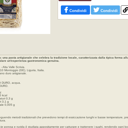
Condividi
Condividi
: una pasta artigianale che celebra la tradizione locale, caratterizzata dalla tipica forma allu
galare un'esperienza gastronomica genuina.
 Alta Valle Scrivia.
10 Montoggio (GE), Liguria, Italia.
ano duro artigianale.
O DURO, acqua.
 DURO.
g:
6 kcal
aturi 0,3 g
i 3,1 g
Sale 0,005 g
eguendo metodi tradizionali che prevedono tempi di essiccazione lunghi e basse temperature, pr
tura.
icie porosa e ruvida è studiata appositamente per catturare e trattenere i sughi, rendendo ogni b