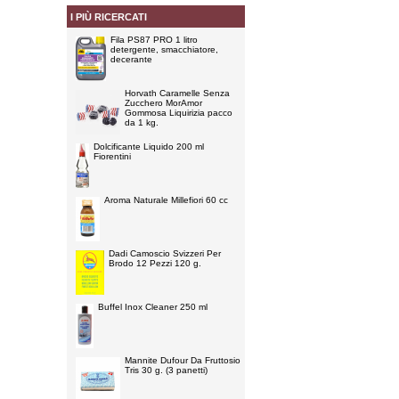
I PIÙ RICERCATI
Fila PS87 PRO 1 litro
detergente, smacchiatore,
decerante
Horvath Caramelle Senza
Zucchero MorAmor
Gommosa Liquirizia pacco
da 1 kg.
Dolcificante Liquido 200 ml
Fiorentini
Aroma Naturale Millefiori 60 cc
Dadi Camoscio Svizzeri Per
Brodo 12 Pezzi 120 g.
Buffel Inox Cleaner 250 ml
Mannite Dufour Da Fruttosio
Tris 30 g. (3 panetti)