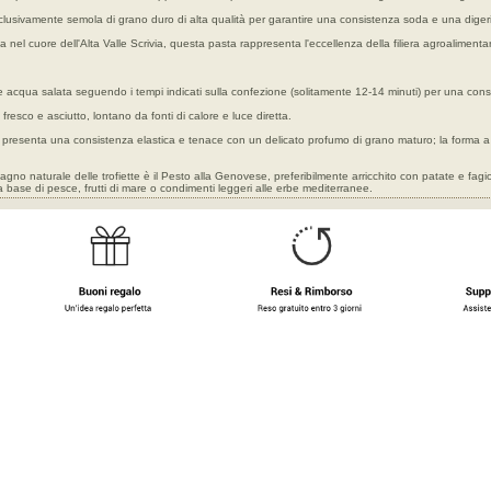
lusivamente semola di grano duro di alta qualità per garantire una consistenza soda e una digerib
a nel cuore dell'Alta Valle Scrivia, questa pasta rappresenta l'eccellenza della filiera agroalimentar
acqua salata seguendo i tempi indicati sulla confezione (solitamente 12-14 minuti) per una consi
resco e asciutto, lontano da fonti di calore e luce diretta.
 presenta una consistenza elastica e tenace con un delicato profumo di grano maturo; la forma a 
agno naturale delle trofiette è il Pesto alla Genovese, preferibilmente arricchito con patate e fagio
 base di pesce, frutti di mare o condimenti leggeri alle erbe mediterranee.