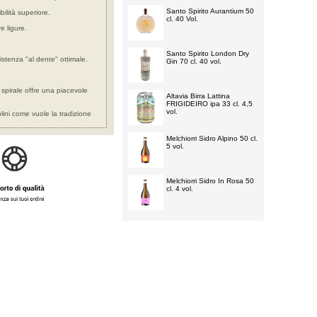
Santo Spirito Aurantium 50
ilità superiore.
cl. 40 Vol.
e ligure.
Santo Spirito London Dry
stenza "al dente" ottimale.
Gin 70 cl. 40 vol.
spirale offre una piacevole
Altavia Birra Lattina
FRIGIDEIRO ipa 33 cl. 4,5
vol.
lini come vuole la tradizione
Melchiorri Sidro Alpino 50 cl.
5 vol.
Melchiorri Sidro In Rosa 50
cl. 4 vol.