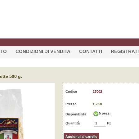
RTO
CONDIZIONI DI VENDITA
CONTATTI
REGISTRATI
iette 500 g.
Codice
17002
Prezzo
€ 2,50
5
pezzi
Disponibilità
Quantità
Pz
Aggiungi al carrello