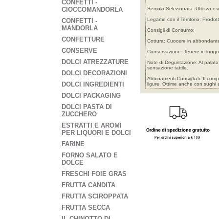
CONFETTI -
CIOCCOMANDORLA
Semola Selezionata: Utilizza esc
Legame con il Territorio: Prodott
CONFETTI -
MANDORLA
Consigli di Consumo:
CONFETTURE
Cottura: Cuocere in abbondante 
CONSERVE
Conservazione: Tenere in luogo f
DOLCI ATREZZATURE
Note di Degustazione: Al palato
sensazione tattile.
DOLCI DECORAZIONI
Abbinamenti Consigliati: Il comp
DOLCI INGREDIENTI
ligure. Ottime anche con sughi a
DOLCI PACKAGING
DOLCI PASTA DI
ZUCCHERO
ESTRATTI E AROMI
PER LIQUORI E DOLCI
FARINE
FORNO SALATO E
DOLCE
FRESCHI FOIE GRAS
FRUTTA CANDITA
FRUTTA SCIROPPATA
FRUTTA SECCA
IL CHINOTTO DI