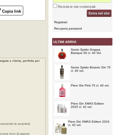
Ricorda le mie credenziali
Copia link
Entra nel sito
Registrati
Recupera password
ULTIMI ARRIVI
Santo Spirito Grappa
Barrique 50 cl. 40 Vol.
ngata e ritorta, perfetta per
Santo Spirito Botanic Gin 70
cl. 40 vol.
Piero Gin Pink 70 cl. 40 vol.
Piero Gin XMAS Edition
2025 cl. 42 vol.
Piero Gin XMAS Edition 2024
eservando le proprietà
cl. 42 vol.
occone ricco di sapore.