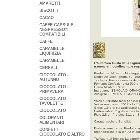
AMARETTI
BISCOTTI
CACAO
CAFFE CAPSULE
NESPRESSO©
COMPATIBILI
CAFFE
CARAMELLE -
LIQUIRIZIA
CARAMELLE
L'Autentico Gusto della Liguria
trattenere il condimento e re
CEREALI
Produttore: Molino di Montoggio -
CIOCCOLATO -
Sede: Via Milite Ignoto, 50, 160
AUTUNNO
Tipologia: Pasta di semola di gr
Formato: Confezione da 500 g.
CIOCCOLATO -
Grado Alcolico: 0% vol.
Ingredienti: SEMOLA DI GRAN
PRIMAVERA
Allergeni: SEMOLA DI GRANO
CIOCCOLATO -
Valori nutrizionali medi per 100 
TAVOLETTE
Valore energetico: 1512 kJ - 35
Grassi 1,5 g di cui acidi grassi s
CIOCCOLATO
Carboidrati 73,2 g di cui zuccher
Fibre 2,8 g - Proteine 11,1 g - 
COLORANTI
Caratteristiche e Benefici:
ALIMENTARI
Essiccazione Lenta: Prodotta s
CONFETTI -
organolettiche e la tenuta in cot
CIOCCOLATO E ALTRO
Trafilatura al Bronzo: La superf